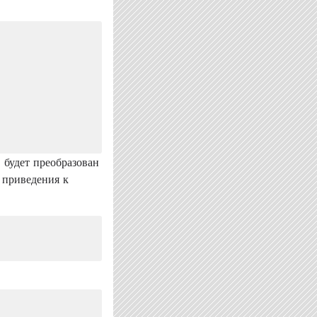
 будет преобразован
 приведения к