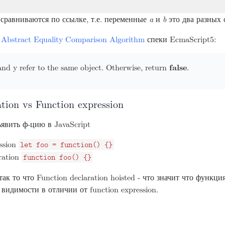
 сравниваются по ссылке, т.е. переменные
a
и
b
это два разных 
 Abstract Equality Comparison Algorithm
спеки EcmaScript5:
and y refer to the same object. Otherwise, return
false
.
ation vs Function expression
ьявить ф-цию в JavaScript
ssion
let foo = function() {}
ration
function foo() {}
ак то что Function declaration hoisted - что значит что функци
 видимости в отличии от function expression.