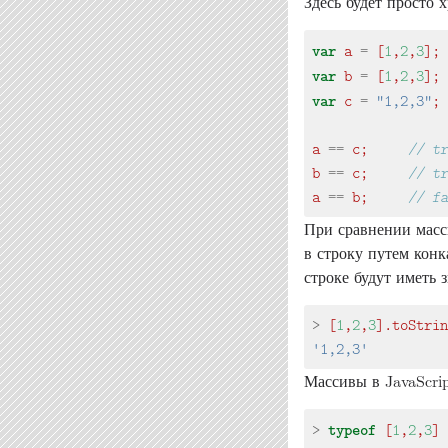
Здесь будет просто 
var
a
=
[
1
,
2
,
3
];
var
b
=
[
1
,
2
,
3
];
var
c
=
"1,2,3"
;
a
==
c
;
b
==
c
;
a
==
b
;
При сравнении масс
в строку путем конк
строке будут иметь
>
[
1
,
2
,
3
].
toStrin
'1,2,3'
Массивы в JavaScrip
typeof
>
[
1
,
2
,
3
]