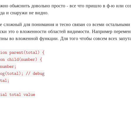
но обьяснить довольно просто - все что пришло в ф-ю или соз
гда и снаружи не видно.
е сложный для понимания и тесно связан со всеми остальными
ски это о вложенности областей видимости. Например перемен
упны во вложенной функции. Для того чтобы совсем всех запут
ion parent(total) {

on child(number) {

number;

og(total); // debug

tal;

ial total value
