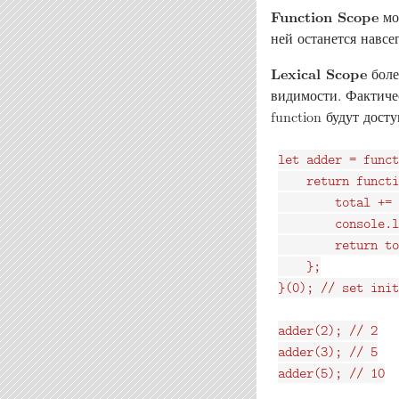
Function Scope
мож
ней останется навсе
Lexical Scope
боле
видимости. Фактиче
function будут дост
let adder = funct
    return functi
        total += 
        console.l
        return to
    };

}(0); // set init
adder(2); // 2

adder(3); // 5
