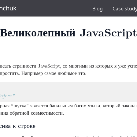
shchuk
Blog
Case stud
Великолепный JavaScrip
исать странности JavaScript, со многими из которых я уже успе
 простить. Например самое любимое это:
рная “шутка” является банальным багом языка, который закопа
ения обратной совместимости.
сива к строке