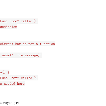
Func "foo" called');

semicolon

eError: bar is not a function

.name+': '+e.message);

n() {

Func "bar" called');

s needed here

следующее: