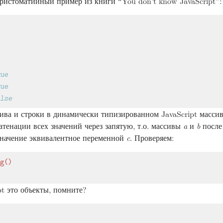
христоматийный пример из книги “You don’t know JavaScript”:
ива и строки в динамически типизированном JavaScript массив
атенации всех значений через запятую, т.о. массивы
a
и
b
после
 значение эквивалентное переменной
c
. Проверяем:
g
()
t это объекты, помните?