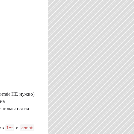
(читай НЕ нужно)
 на
е полагатся на
тив
и
.
let
const