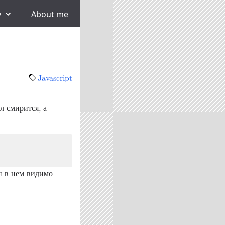
y
About me
t
Javascript
л смирится, а
н в нем видимо