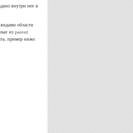
дано внутри нее в
 видами области
ные из parent
ать, пример ниже: