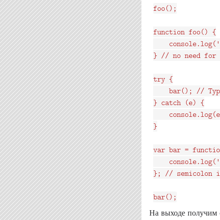
foo();

function foo() {

    console.log('
} // no need for 
try {

    bar(); // Typ
} catch (e) {

    console.log(e
}

var bar = functio
    console.log('
}; // semicolon i
На выходе получим 