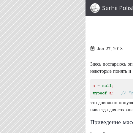
Serhii Poli
Jan 27, 2018
Здесь постараюсь оп
некоторые понять и
null
a
=
;
typeof
a
;
это довольно популя
навсегда для сохран
Приведение мас