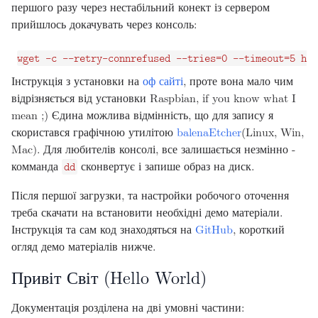
першого разу через нестабільний конект із сервером
прийшлось докачувать через консоль:
Інструкція з установки на
оф сайті
, проте вона мало чим
відрізняється від установки Raspbian, if you know what I
mean ;) Єдина можлива відмінність, що для запису я
скористався графічною утилітою
balenaEtcher
(Linux, Win,
Mac). Для любителів консолі, все залишається незмінно -
комманда
сконвертує і запише образ на диск.
dd
Після першої загрузки, та настройки робочого оточення
треба скачати на встановити необхідні демо матеріали.
Інструкція та сам код знаходяться на
GitHub
, короткий
огляд демо матеріалів нижче.
Привіт Світ (Hello World)
Документація розділена на дві умовні частини: