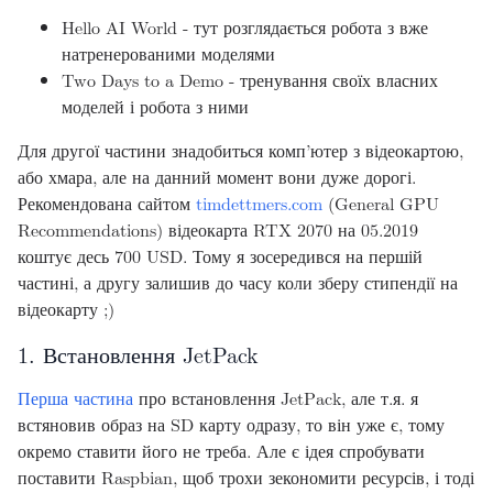
Hello AI World - тут розглядається робота з вже
натренерованими моделями
Two Days to a Demo - тренування своїх власних
моделей і робота з ними
Для другої частини знадобиться комп’ютер з відеокартою,
або хмара, але на данний момент вони дуже дорогі.
Рекомендована сайтом
timdettmers.com
(General GPU
Recommendations) відеокарта RTX 2070 на 05.2019
коштує десь 700 USD. Тому я зосередився на першій
частині, а другу залишив до часу коли зберу стипендії на
відеокарту ;)
1. Встановлення JetPack
Перша частина
про встановлення JetPack, але т.я. я
встяновив образ на SD карту одразу, то він уже є, тому
окремо ставити його не треба. Але є ідея спробувати
поставити Raspbian, щоб трохи зекономити ресурсів, і тоді