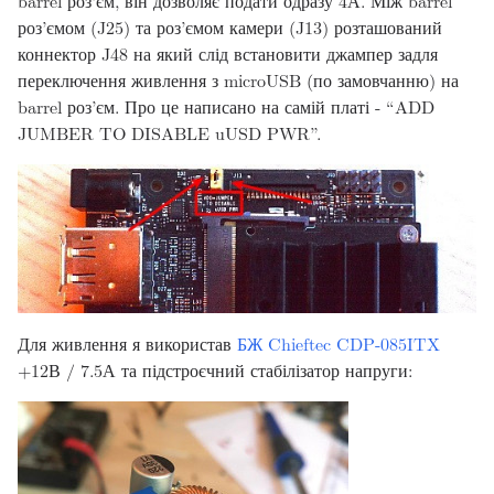
barrel роз’єм, він дозволяє подати одразу 4А. Між barrel
роз’ємом (J25) та роз’ємом камери (J13) розташований
коннектор J48 на який слід встановити джампер задля
переключення живлення з microUSB (по замовчанню) на
barrel роз’єм. Про це написано на самій платі - “ADD
JUMBER TO DISABLE uUSD PWR”.
Для живлення я використав
БЖ Chieftec CDP-085ITX
+12В / 7.5А та підстроєчний стабілізатор напруги: