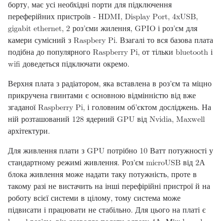
борту, має усі необхідні порти для підключення
переферійних пристроїв - HDMI, Display Port, 4xUSB,
gigabit ethernet, 2 роз’єми жилення, GPIO і роз’єм для
камери сумісний з Raspbery Pi. Взагалі то вся базова плата
подібна до популярного Raspberry Pi, от тільки bluetooth і
wifi доведеться підключати окремо.
Верхня плата з радіатором, яка вставлена в роз’єм та міцно
прикручена гвинтами є основною відмінністю від вже
згаданої Raspberry Pi, і головним об’єктом досліджень. На
ній розташований 128 ядерний GPU від Nvidia, Maxwell
архітектури.
Для живлення плати з GPU потрібно 10 Ватт потужності у
стандартному режимі живлення. Роз’єм microUSB від 2А
блока живлення може надати таку потужність, проте в
такому разі не вистачить на інші перефірійні пристрої й на
роботу всієї системи в цілому, тому система може
підвисати і працювати не стабільно. Для цього на платі є