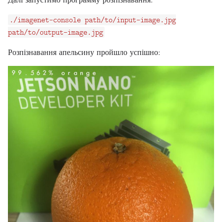
./imagenet-console path/to/input-image.jpg
path/to/output-image.jpg
Розпізнавання апельсину пройшло успішно: