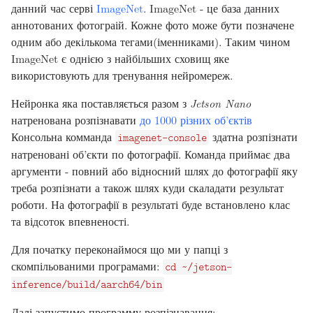
данний час серві
ImageNet
. ImageNet - це база данних
аннотованих фотограій. Кожне фото може бути позначене
одним або декількома тегами(іменниками). Таким чином
ImageNet є однією з найбільших сховищ яке
використовують для тренування нейромереж.
Нейронка яка поставляється разом з
Jetson Nano
натренована розпізнавати
до 1000 різних об’єктів
Консольна комманда
здатна розпізнати
imagenet-console
натреновані об’єкти по фотографії. Команда приймає два
аргументи - повний або відносний шлях до фотографії яку
треба розпізнати а також шлях куди скаладати результат
роботи. На фотографії в результаті буде встановлено клас
та відсоток впевненості.
Для початку переконаймося що ми у папці з
скомпільованими програмами:
cd ~/jetson-
inference/build/aarch64/bin
Далі запустимо программу розпізнавання: