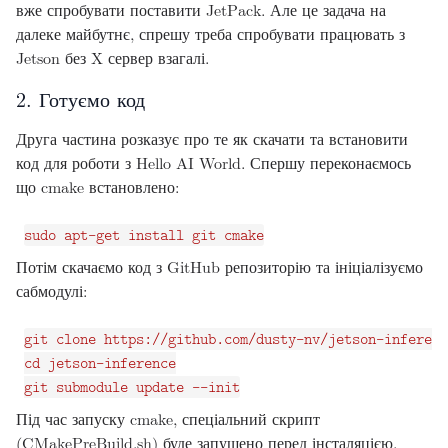
вже спробувати поставити JetPack. Але це задача на
далеке майбутнє, спрешу треба спробувати працювать з
Jetson без X сервер взагалі.
2. Готуємо код
Друга частина розказує про те як скачати та встановити
код для роботи з Hello AI World. Спершу переконаємось
що cmake встановлено:
Потім скачаємо код з GitHub репозиторію та ініціалізуємо
сабмодулі:
git clone https://github.com/dusty-nv/jetson-inferenc
cd jetson-inference

Під час запуску cmake, спеціальний скрипт
(CMakePreBuild.sh) буде запущено перед інсталяцією,